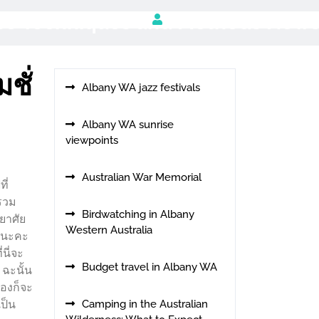
use Techniques and Methods New
ชั่
Albany WA jazz festivals
Albany WA sunrise
viewpoints
Australian War Memorial
ี่
่รวม
Birdwatching in Albany
ยาศัย
Western Australia
ม นะคะ
นี่จะ
Budget travel in Albany WA
 ฉะนั้น
ืองก็จะ
เป็น
Camping in the Australian