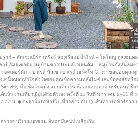
บรูกก์ – ลักเซมเบิร์ก เทรียร์ ล่องเรือแม่น้ำไรน์ – โคโลญ ดุสเซนดอ
มสแควร์ อัมสเตอดัม หมู่บ้านชาวประมงโวเลนดัม – หมู่บ้านกังหันลม
al รอตเตอร์ดัม – บาเรล์ นัสเซา บาเรล์ เฮร์ตโท O… เราขอขอบคุณทุ
แบบงงๆนี้จนจบหัวใจหัวใจขอบคุณข้อความหลังไมค์และข้อสงสัยหรือ
ม่.. Sim2Fly คือ ซิมโรมมิ่ง แบบเติมเงิน ที่ออกแบบมาสำหรับคนที่ชื่
แล้ว งานเที่ยวญี่ปุ่นด้วยตัวเอง ครั้งที่ 14 วันที่ มกราคม 2566 ที่ ร
00 น. ◆ ตะลุยนั่งรถทัวร์ไปเที่ยวลาว กับ 13 เส้นทางรถทัวร์จาก 
คร่าวๆ บริเวณบุกชอน ฮันอกมีเสน่ห์เหลือเกิน..