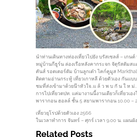
นำท่านเดินทางท่องเที่ยวไปยัง บรัสเซลส์ – เกนต์ 
หมู่บ้านกีธูร์น ล่องเรือหลังคากระจก จัตุรัสดั
คันส์ รอตเตอร์ดัม บ้านลูกเต๋า ไคก์คูมูส Markth
ติดตามอ่านกระทู้ เที่ยวเกาหลี ด้วยตัวเอง กัน
ชมที่ส่งเข้ามาด้วยน๊าหัวใจ..แ ล้ ว พ บ กั น ใ ห 
การไปเที่ยวตปท. แค่มางานนี้งานเดียวก็เที่ยวเองได้
พารากอน ฮอลล์ ชั้น 5 สยามพารากอน 10.00 – 20.
เที่ยวยุโรปด้วยตัวเอง 2566
ในเวลาทำการ จันทร์ – ศุกร์ เวลา 9.00 น. แผนผัง
Related Posts