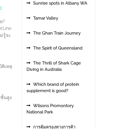
Sunrise spots in Albany WA
ก
Tamar Valley
้ย?
erLine
The Ghan Train Journey
่รู้จะ
The Spirit of Queensland
The Thrill of Shark Cage
ัติเหตุ
Diving in Australia
Which brand of protein
supplement is good?
ั้นสูง
Wilsons Promontory
National Park
การคุ้มครองทางการค้า