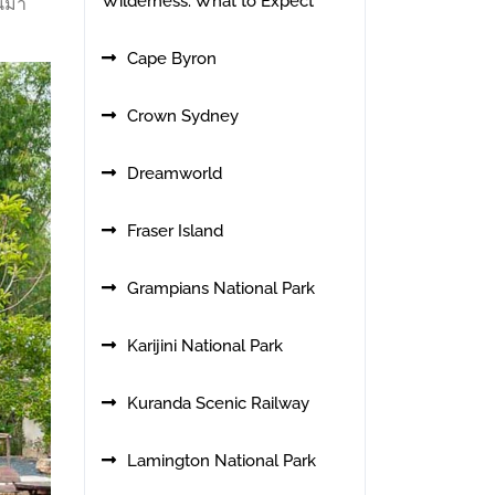
Wilderness: What to Expect
้นมา
Cape Byron
Crown Sydney
Dreamworld
Fraser Island
Grampians National Park
Karijini National Park
Kuranda Scenic Railway
Lamington National Park