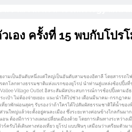
 News about new technology and 
ตัวเอง ครั้งที่ 15 พบกับโปรโม
ามเป็นอันดับหนึ่งแต่ใหญ่เป็นอันดับสามของอิตาลี โดยสารรถไฟท
้นที่มรดกโลกทางธรรมชาติแห่งแรกของยุโรป นำท่านสู่แหล่งช้อปปิ้งที
Vallee Village Outlet อิสระสัมผัสประสบการณ์การช้อปปิ้งตามอัธ
ยกระเป๋า ไม่ต้องจ่ายเยอะ แนะนำให้ไปช่วง เดือนมีนาคม-กรกฎาค
่ยวพักผ่อนสุดๆ รับรองว่าถ้าใครได้ไปสัมผัสธรรมชาติใต้น้ำของที่
กีส่วนใหญ่แล้วจะตั้งอยู่คนละเมือง ซึ่งระยะทางค่อนข้างไกลกันมาก
แน่นอน ต้องมีการวางแผนเปลี่ยนเมืองด้วย โดยการเดินทางระหว่างเม
องทัวร์ครับได้เดินทางท่องเที่ยว ยุโรป แบบฟินๆ เสมือนว่าเตรียมตัวมา