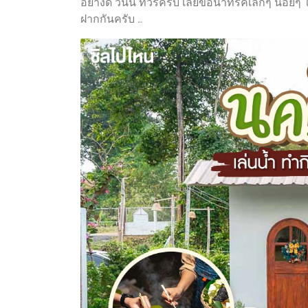
อย่างดี วันนี้ ทัวร์ครับ เลยขอนำทริคเล็กๆ น้อย
ฝากกันครับ …