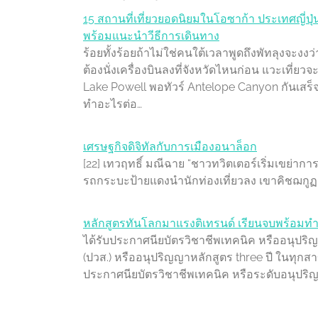
15 สถานที่เที่ยวยอดนิยมในโอซาก้า ประเทศญี่ปุ่
พร้อมแนะนำวีธีการเดินทาง
ร้อยทั้งร้อยถ้าไม่ใช่คนใต้เวลาพูดถึงพัทลุงจะงงว
ต้องนั่งเครื่องบินลงที่จังหวัดไหนก่อน แวะเที่
Lake Powell พอทัวร์ Antelope Canyon กันเสร็จแ
ทำอะไรต่อ…
เศรษฐกิจดิจิทัลกับการเมืองอนาล็อก
[22] เทวฤทธิ์ มณีฉาย “ชาวทวิตเตอร์เริ่มเขย่าการเ
รถกระบะป้ายแดงนำนักท่องเที่ยวลง เขาคิชฌกูฏ พลิ
หลักสูตรทันโลกมาแรงติเทรนด์ เรียนจบพร้อมท
ได้รับประกาศนียบัตรวิชาชีพเทคนิค หรืออนุปริญ
(ปวส.) หรืออนุปริญญาหลักสูตร three ปี ในทุกส
ประกาศนียบัตรวิชาชีพเทคนิค หรือระดับอนุปริญ