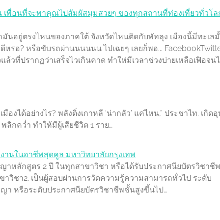
น เพื่อนที่จะพาคุณไปสัมผัสมุมสวยๆ ของทุกสถานที่ท่องเที่ยวทั่วโล
่ามันอยู่ตรงไหนของภาคใต้ จังหวัดไหนติดกับพัทลุง เมืองนี้มีทะเลมั
ยวจะดีหรอ? หรือขับรถผ่านนนนนน ไปเฉยๆ เลยก็พอ... FacebookTwitt
ล้วที่ปรากฏว่าเสร็จไวเกินคาด ทำให่มีเวลาช่วงบ่ายเหลือเฟิอจนไม
มืองได้อย่างไร? พลังติ่งเกาหลี ‘น่ากลัว’ แค่ไหน,” ประชาไท. เกิดอุบ
กคว่ำ ทำให้มีผู้เสียชีวิต 1 ราย…
ำงานในอาชีพสุดคูล มหาวิทยาลัยกรุงเทพ
ญาหลักสูตร 2 ปี ในทุกสาขาวิชา หรือได้รับประกาศนียบัตรวิชาชีพช
าขาวิชา2. เป็นผู้สอบผ่านการวัดความรู้ความสามารถทั่วไป ระดับ
ญา หรือระดับประกาศนียบัตรวิชาชีพชั้นสูงขึ้นไป…