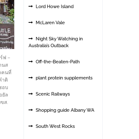
Lord Howe Island
McLaren Vale
Night Sky Watching in
Australia’s Outback
ร์ฟ –
Off-the-Beaten-Path
ซานส
กคนที่
plant protein supplements
คำติ
นชอบ
Scenic Railways
อยัล
บขส.
Shopping guide Albany WA
South West Rocks