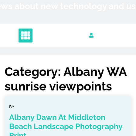
Skip
News about new technology and 
to
content
Category:
Albany WA
sunrise viewpoints
BY
Albany Dawn At Middleton
Beach Landscape Photography
Print