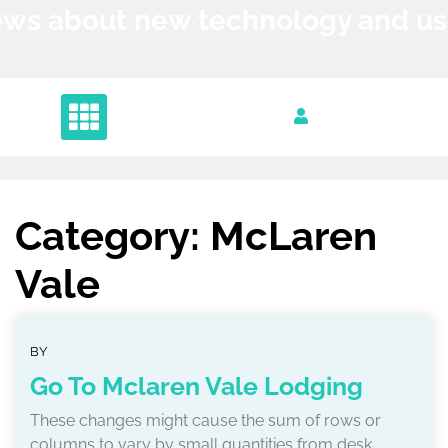
Skip
News about new technology and 
to
content
Category:
McLaren
Vale
BY
Go To Mclaren Vale Lodging
These changes might cause the sum of rows or
columns to vary by small quantities from desk