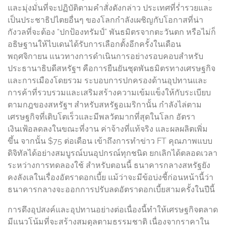
และมุ่งมั่นที่จะปฏิบัติตามคำสั่งดังกล่าว ประเทศที่ร่ำรวยและ
เป็นประชาธิปไตยอื่นๆ ของโลกกำลังเผชิญกับโอกาสที่น่า
กังวลที่จะต้อง “ปกป้องทรัมป์” พันธมิตรจากตะวันตก หรือไม่ก็
อธิษฐานให้ไบเดนได้รับการเลือกตั้งอีกครั้งในเดือน
พฤศจิกายน แนวทางการดำเนินการอย่างรอบคอบสำหรับ
ประธานาธิบดีสหรัฐฯ คือการยืนยันชุดพันธมิตรทางเศรษฐกิจ
และการเมืองโดยรวม ระบอบการปกครองด้านอุปทานและ
การค้าที่รวบรวมและเสริมสร้างความเข้มแข็งให้กับระเบียบ
ตามกฎของสหรัฐฯ สำหรับสหรัฐอเมริกานั้น กำลังไล่ตาม
เศรษฐกิจที่เติบโตเร็วและมีพลวัตมากที่สุดในโลก อัตรา
เงินเฟ้อลดลงในขณะที่งาน ค่าจ้างที่แท้จริง และผลผลิตเพิ่ม
ขึ้น จากนั้น $75 ต่อเดือน เข้าถึงการทำข่าว FT คุณภาพแบบ
ดิจิทัลได้อย่างสมบูรณ์บนอุปกรณ์ทุกชนิด ยกเลิกได้ตลอดเวลา
ระหว่างการทดลองใช้ สำหรับตอนนี้ ธนาคารกลางสหรัฐยัง
คงลังเลในเรื่องอัตราดอกเบี้ย แม้ว่าจะมีข้อบ่งชี้ก่อนหน้านี้ว่า
ธนาคารกลางจะออกการปรับลดอัตราดอกเบี้ยสามครั้งในปีนี้
การดึงอุปสงค์และอุปทานอย่างต่อเนื่องนี้ทำให้เศรษฐกิจตลาด
มีแนวโน้มที่จะสร้างสมดุลตามธรรมชาติ เนื่องจากราคาใน