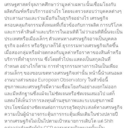
เศรษฐศาสตร์จุลภาคศึกษาว่ามูลค่าเฉพาะนั้นเชื่อมโยงกับ
ผลิตภัณฑ์หรือบริการอย่างไร โดยจะตรวจสอบว่าบุคคลต่างๆ
ประสานงานและร่วมมือกันในธุรกิจอย่างไร เศรษฐกิจ
ครอบคลุมกิจกรรมทั้งหมดที่เกี่ยวข้องกับการผลิต การบริโภค
และการค้าสินค้าและบริการในเอนทิตี ไม่ว่าเอนทิตีนั้นจะเป็น
ประเทศหรือเมืองเล็กๆ ตัวแทนทางเศรษฐกิจอาจเป็นบุคคล
ธุรกิจ องค์กร หรือรัฐบาลก็ได้ ธุรกรรมทางเศรษฐกิจเกิดขึ้น
เมื่อสองกลุ่มหรือฝ่ายตกลงกับมูลค่าหรือราคาของสินค้าหรือ
บริการที่ทำธุรกรรม ซึ่งโดยทั่วไปจะแสดงเป็นสกุลเงินที่
กำหนด อย่างไรก็ตาม การทำธุรกรรมทางการเงินเป็นเพียง
ส่วนเล็กๆ ของขอบเขตทางเศรษฐกิจเท่านั้น หน้านี้นำเสนอผล
งานบางส่วนของ European Observatory ในหัวข้อนี้
สุขภาพและเศรษฐกิจมีความเชื่อมโยงกันอย่างแยกไม่ออก
และมีหลักฐานซึ่งแม้จะไม่ชัดเจนหรือชัดเจนเสมอไป แต่ก็
แสดงให้เห็นว่าการลงทุนด้านสุขภาพและระบบสุขภาพมี
ประโยชน์อย่างชัดเจนต่อการบรรลุวัตถุประสงค์ทางเศรษฐกิจ
ความเป็นผู้นำอาจกระตุ้นการกระตุ้นเพิ่มเติมในช่วงปลายปี
หากเศรษฐกิจไม่เป็นไปตามเป้าหมายการเติบโต แต่ Shih
กล่าวว่าสำหรับผู้นำ CCP การบรรลุเป้าหมายนั้นเป็น