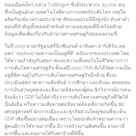
ของเมืองเล็กๆ อย่าง Tuttlingen ซึ่งมีประชากร 35,000 คน
ซึ่งเป็นศูนย์กลางเทคโนโลยีทางการแพทย์ระดับโลก เหตุใด
ผลิตภัณฑ์มวลรวมประชาชาติของเยอรมนีจึงสูงนัก ค้นหาคำ
ตอบที่สำคัญทั้งหมดสำหรับคำถามของคุณที่นี่ พร้อมด้วย
ข้อมูลเพิ่มเติมเกี่ยวกับอำนาจทางเศรษฐกิจของเยอรมนี
ในปี 2019 นายกรัฐมนตรีนิวซีแลนด์ จาซินดา อาร์เดิร์น เผย
แพร่ “งบประมาณความเป็นอยู่ที่ดี” ฉบับแรกของประเทศ โดย
ให้ความสำคัญกับสุขภาพและความพึงพอใจในชีวิตมากกว่า
การเติบโตทางเศรษฐกิจ ตั้งแต่ปี 2010 ONS ยังได้วัดความเป็น
อยู่ที่ดีควบคู่ไปกับการเติบโตทางเศรษฐกิจอีกด้วย ซึ่งจะ
ประเมินสุขภาพ ความสัมพันธ์ การศึกษา และทักษะ ตลอดจน
การเงินส่วนบุคคลและสิ่งแวดล้อมของผู้คน นักวิจารณ์บางคน
ยังแย้งว่า GDP ไม่ได้คำนึงว่าการเติบโตทางเศรษฐกิจที่วัดได้
นั้นยั่งยืน หรือความเสียหายต่อสิ่งแวดล้อมที่อาจเกิดขึ้น นัก
เศรษฐศาสตร์ นักการเมือง และธุรกิจส่วนใหญ่ชอบที่จะเห็น
GDP เพิ่มขึ้นอย่างต่อเนื่อง เพราะโดยปกติแล้วหมายความว่า
ผู้คนมีการใช้จ่ายมากขึ้น มีการสร้างงานพิเศษขึ้น จ่ายภาษี
มากขึ้น และคนงานได้รับค่าจ้างที่ดีขึ้น