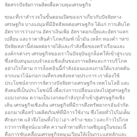
จัดสรรปัจจัยการผลิตเพื่อควบคุมเศรษฐกิจ
ขณะที่เราสำรวจในขั้นตอนเปิดของเราเกี่ยวกับปัจจัยทาง
เศรษฐกิจ บางแง่มุมที่มีอิทธิพลต่อเศรษฐกิจ ได้แก่ การเติบโต
อัตราการว่างงาน อัตราเงินเฟ้อ อัตราดอกเบี้ยและอัตราแลก
เปลี่ยน และราคาสินค้าโภคภัณฑ์ (น้ำมัน เหล็ก ทองคำ ฯลฯ)
ปัจจัยเหล่านี้ส่งผลต่อรายได้และกำลังซื้อของครัวเรือนและ
องค์กรต่างๆ เศรษฐกิจของเราในปัจจุบันถูกล็อคให้เข้าสู่ระบบ
ซึ่งสนับสนุนแบบจำลองเชิงเส้นของการผลิตและการบริโภค
อย่างไรก็ตาม การล็อคอินนี้กำลังอ่อนแอลงภายใต้แรงกดดัน
จากแนวโน้มก่อกวนที่ทรงพลังหลายประการ เราต้องใช้
ประโยชน์จากการจัดวางปัจจัยทางเศรษฐกิจ เทคโนโลยี และ
สังคมที่เป็นประโยชน์นี้ เพื่อเร่งการเปลี่ยนแปลงไปสู่เศรษฐกิจ
แบบวงกลม ความเป็นวงกลมกำลังรุกล้ำเข้าสู่เศรษฐกิจเชิง
เส้น เศรษฐกิจเชิงเส้น เศรษฐกิจที่มีการดึงทรัพยากรอันจำกัด
ออกมาเพื่อสร้างผลิตภัณฑ์ที่มีการใช้งาน ซึ่งโดยทั่วไปไม่เต็ม
ศักยภาพ แล้วจึงโยนทิ้งไป (‘เอา-สร้าง-ขยะ’) และก้าวไปไกล
กว่าการพิสูจน์แนวคิด ความท้าทายที่เราเผชิญอยู่ในขณะนี้
คือการขับเคลื่อนเศรษฐกิจหมุนเวียนให้เป็นกระแสหลักและ