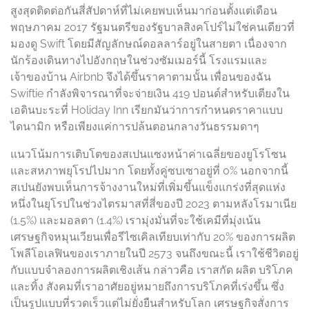
สูงสุดติดต่อกันสี่สัปดาห์ที่ไม่เคยพบเห็นมาก่อนตั้งแต่เดือน
พฤษภาคม 2017 รัฐมนตรีของรัฐบาลสิงคโปร์ไม่ใช่คนเดียวที่
มองดู Swift โดยมีสัญลักษณ์ดอลลาร์อยู่ในสายตา เนื่องจาก
นักร้องเดินทางไปอังกฤษในช่วงซัมเมอร์นี้ โรงแรมและ
เจ้าของบ้าน Airbnb จึงได้ขึ้นราคาตามนั้น เพื่อนของฉัน
Swiftie กำลังพิจารณาที่จะจ่ายเงิน 419 ปอนด์สำหรับเตียงใน
เอดินบะระที่ Holiday Inn เรียกมันว่าการกำหนดราคาแบบ
ไดนามิก หรือเพียงแค่การปล้นตอนกลางวันธรรมดาๆ
แนวโน้มการเติบโตของสเปนแซงหน้าค่าเฉลี่ยของยูโรโซน
และสหภาพยุโรปไปมาก โดยทั้งคู่ซบเซาอยู่ที่ 0% นอกจากนี้
สเปนยังพบเห็นการจ้างงานใหม่ที่เพิ่มขึ้นแข็งแกร่งที่สุดแห่ง
หนึ่งในยุโรปในช่วงไตรมาสที่สี่ของปี 2023 ตามหลังโรมาเนีย
(1.5%) และมอลตา (1.4%) เรามุ่งมั่นที่จะใช้เคมีที่มุ่งเน้น
เศรษฐกิจหมุนเวียนเพื่อรีไซเคิลเทียบเท่ากับ 20% ของการผลิต
โพลีโอเลฟินของเราภายในปี 2573 จนถึงขณะนี้ เราใช้ชีวิตอยู่
กับแบบจำลองการผลิตเชิงเส้น กล่าวคือ เราสกัด ผลิต บริโภค
และทิ้ง สังคมที่เราอาศัยอยู่หมายถึงการบริโภคที่เร่งขึ้น ซึ่ง
เป็นรูปแบบที่รวดเร็วแต่ไม่ยั่งยืนสำหรับโลก เศรษฐกิจสั่งการ