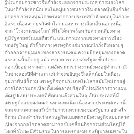
ผู้ประกอบการชาวจีนกำลังจะออกจากประเทศ การมองโลก
ในแง่ดีกำลังลดน้อยลงในหมู่เยาวชนชาวจีน ตลาดหุ้นจีนกำลัง
ถดถอย การลงทุนโดยตรงจากต่างประเทศกำลังตกอยู่ในภาวะ
อิสระ เนื่องจากธุรกิจทั่วโลกมองหาทางเลือกอื่นนอกเหนือ
จาก “โรงงานของโลก” ที่ไม่ได้มาพร้อมกับความเสี่ยงทาง
ภูมิรัฐศาสตร์แบบเดียวกัน และการแทรกแซงทางการเมือง
ของรัฐใหญ่ ตัวชี้วัดทางเศรษฐกิจแย่มากจนปักกิ่งดึงหลายๆ
ตัวออกจากมุมมองของสาธารณชน ความยืดหยุ่นของตลาด
แรงงานนั้นติดอยู่ แม้ว่าธนาคารกลางสหรัฐจะขึ้นอัตรา
ดอกเบี้ยอย่างรวดเร็ว แต่อัตราการว่างงานยังคงอยู่ต่ำกว่า 4%
ในช่วงสองปีที่ผ่านมา แม้ว่าจะขยับสูงขึ้นเล็กน้อยในเดือน
กุมภาพันธ์ก็ตาม เศรษฐกิจทุกประเภทในโลกสมัยใหม่ตกอยู่
ภายใต้ความต่อเนื่องตั้งแต่ตลาดบริสุทธิ์ไปจนถึงการวางแผน
เต็มรูปแบบ ประเทศที่พัฒนาแล้วส่วนใหญ่เป็นประเทศที่มี
เศรษฐกิจแบบผสมผสานทางเทคนิค เนื่องจากประเทศเหล่านี้
ผสมผสานตลาดเสรีเข้ากับการแทรกแซงของรัฐบาล อย่างไร
ก็ตาม มักกล่าวกันว่าเศรษฐกิจแบบตลาดมีเศรษฐกิจแบบตลาด
เนื่องจากกลไกตลาดสามารถขับเคลื่อนกิจกรรมส่วนใหญ่ได้
โดยทั่วไปจะมีส่วนร่วมในการแทรกแซงของรัฐบาลเฉพาะใน