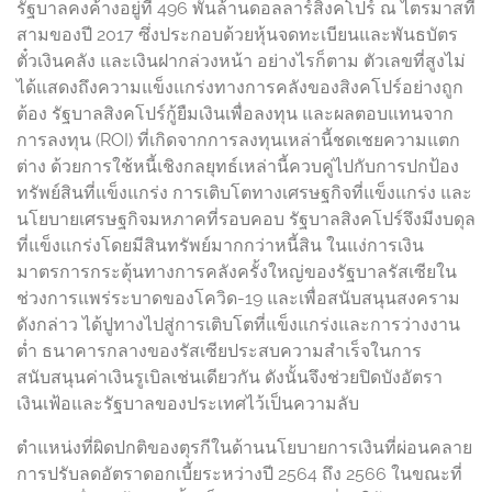
รัฐบาลคงค้างอยู่ที่ 496 พันล้านดอลลาร์สิงคโปร์ ณ ไตรมาสที่
สามของปี 2017 ซึ่งประกอบด้วยหุ้นจดทะเบียนและพันธบัตร
ตั๋วเงินคลัง และเงินฝากล่วงหน้า อย่างไรก็ตาม ตัวเลขที่สูงไม่
ได้แสดงถึงความแข็งแกร่งทางการคลังของสิงคโปร์อย่างถูก
ต้อง รัฐบาลสิงคโปร์กู้ยืมเงินเพื่อลงทุน และผลตอบแทนจาก
การลงทุน (ROI) ที่เกิดจากการลงทุนเหล่านี้ชดเชยความแตก
ต่าง ด้วยการใช้หนี้เชิงกลยุทธ์เหล่านี้ควบคู่ไปกับการปกป้อง
ทรัพย์สินที่แข็งแกร่ง การเติบโตทางเศรษฐกิจที่แข็งแกร่ง และ
นโยบายเศรษฐกิจมหภาคที่รอบคอบ รัฐบาลสิงคโปร์จึงมีงบดุล
ที่แข็งแกร่งโดยมีสินทรัพย์มากกว่าหนี้สิน ในแง่การเงิน
มาตรการกระตุ้นทางการคลังครั้งใหญ่ของรัฐบาลรัสเซียใน
ช่วงการแพร่ระบาดของโควิด-19 และเพื่อสนับสนุนสงคราม
ดังกล่าว ได้ปูทางไปสู่การเติบโตที่แข็งแกร่งและการว่างงาน
ต่ำ ธนาคารกลางของรัสเซียประสบความสำเร็จในการ
สนับสนุนค่าเงินรูเบิลเช่นเดียวกัน ดังนั้นจึงช่วยปิดบังอัตรา
เงินเฟ้อและรัฐบาลของประเทศไว้เป็นความลับ
ตำแหน่งที่ผิดปกติของตุรกีในด้านนโยบายการเงินที่ผ่อนคลาย
การปรับลดอัตราดอกเบี้ยระหว่างปี 2564 ถึง 2566 ในขณะที่