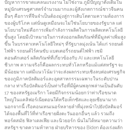
ปัญหาการขาดแคลนแรงงาน ไม่ใช่งาน ภูมิปัญญาดั้งเดิมใน
หมู่นักเศรษฐศาสตร์จำนวนมากและผู้สังเกตการณ์ชาวจีนคน
อื่นๆ คือการที่จีนจำเป็นต้องมุ่งสู่การเติบโตตามความต้องการ
ของผู้บริโภค แต่นั่นดูเหมือนจะไม่ใช่นโยบายของรัฐบาล แต่
นโยบายใหม่คือการเพิ่มกำลังการผลิตในการผลิตเทคโนโลยี
ขั้นสูง โดยมีเป้าหมายในการส่งออกผลิตภัณฑ์ที่มีมูลค่าเพิ่มสูง
ขึ้น ในบรรดาเทคโนโลยีใหม่ๆ ที่รัฐบาลมุ่งเน้น ได้แก่ รถยนต์
ไฟฟ้า รถยนต์ไร้คนขับ แบตเตอรี่รถยนต์ไฟฟ้า เซมิ
คอนดักเตอร์ ผลิตภัณฑ์ที่เกี่ยวข้องกับ AI และเทคโนโลยี
ชีวภาพ ความจริงก็คือผลกระทบทั่วโลกหรือแม้แต่สหรัฐฯ จะ
มีน้อยมาก แต่มีแนวโน้มว่าจะส่งผลกระทบเชิงลบต่อเศรษฐกิจ
ของภูมิภาคบัลติมอร์และอุตสาหกรรมเฉพาะในระดับปาน
กลาง ท่าเรือบัลติมอร์เป็นท่าเรือที่มีผู้คนพลุกพล่านเป็นอันดับ
17 ของสหรัฐอเมริกา โดยมีกิจกรรมน้อยกว่าท่าเรือขนาด
ใหญ่ในแคลิฟอร์เนียตอนใต้หรือเท็กซัสและลุยเซียนามาก
นอกจากนี้ เรือคอนเทนเนอร์หลายลำที่มุ่งหน้าไปยังบัลติมอร์
ได้จองพื้นที่ไว้ที่ท่าเรือชายฝั่งตะวันออกอื่นๆ แล้ว รวมถึง
พอร์ตสมัธ ฟิลาเดลเฟีย และนิวยอร์ก นั่นไม่ได้หมายความว่า
สหรัฐฯ ขาดความท้าทาย ฝ่ายบริหารของ Biden ต้องเร่งผลัก