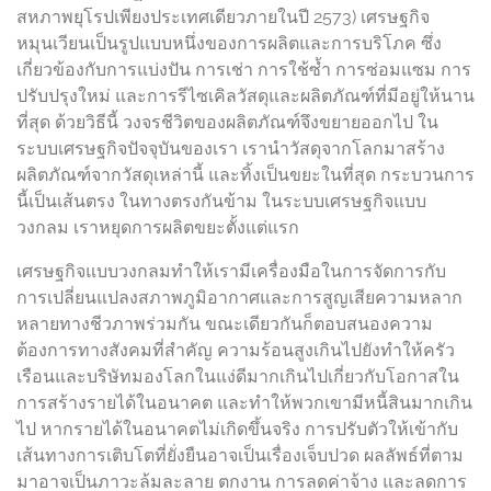
สหภาพยุโรปเพียงประเทศเดียวภายในปี 2573) เศรษฐกิจ
หมุนเวียนเป็นรูปแบบหนึ่งของการผลิตและการบริโภค ซึ่ง
เกี่ยวข้องกับการแบ่งปัน การเช่า การใช้ซ้ำ การซ่อมแซม การ
ปรับปรุงใหม่ และการรีไซเคิลวัสดุและผลิตภัณฑ์ที่มีอยู่ให้นาน
ที่สุด ด้วยวิธีนี้ วงจรชีวิตของผลิตภัณฑ์จึงขยายออกไป ใน
ระบบเศรษฐกิจปัจจุบันของเรา เรานำวัสดุจากโลกมาสร้าง
ผลิตภัณฑ์จากวัสดุเหล่านี้ และทิ้งเป็นขยะในที่สุด กระบวนการ
นี้เป็นเส้นตรง ในทางตรงกันข้าม ในระบบเศรษฐกิจแบบ
วงกลม เราหยุดการผลิตขยะตั้งแต่แรก
เศรษฐกิจแบบวงกลมทำให้เรามีเครื่องมือในการจัดการกับ
การเปลี่ยนแปลงสภาพภูมิอากาศและการสูญเสียความหลาก
หลายทางชีวภาพร่วมกัน ขณะเดียวกันก็ตอบสนองความ
ต้องการทางสังคมที่สำคัญ ความร้อนสูงเกินไปยังทำให้ครัว
เรือนและบริษัทมองโลกในแง่ดีมากเกินไปเกี่ยวกับโอกาสใน
การสร้างรายได้ในอนาคต และทำให้พวกเขามีหนี้สินมากเกิน
ไป หากรายได้ในอนาคตไม่เกิดขึ้นจริง การปรับตัวให้เข้ากับ
เส้นทางการเติบโตที่ยั่งยืนอาจเป็นเรื่องเจ็บปวด ผลลัพธ์ที่ตาม
มาอาจเป็นภาวะล้มละลาย ตกงาน การลดค่าจ้าง และลดการ