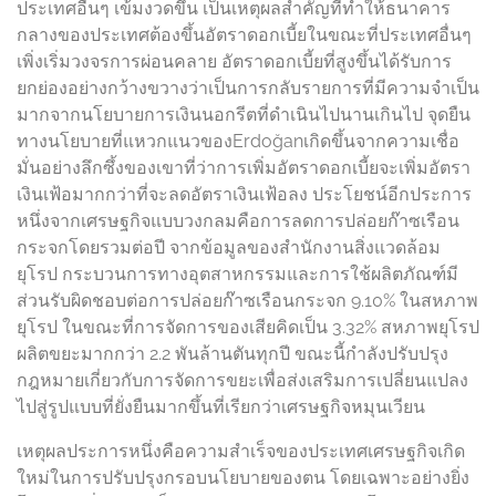
ประเทศอื่นๆ เข้มงวดขึ้น เป็นเหตุผลสำคัญที่ทำให้ธนาคาร
กลางของประเทศต้องขึ้นอัตราดอกเบี้ยในขณะที่ประเทศอื่นๆ
เพิ่งเริ่มวงจรการผ่อนคลาย อัตราดอกเบี้ยที่สูงขึ้นได้รับการ
ยกย่องอย่างกว้างขวางว่าเป็นการกลับรายการที่มีความจำเป็น
มากจากนโยบายการเงินนอกรีตที่ดำเนินไปนานเกินไป จุดยืน
ทางนโยบายที่แหวกแนวของErdoğanเกิดขึ้นจากความเชื่อ
มั่นอย่างลึกซึ้งของเขาที่ว่าการเพิ่มอัตราดอกเบี้ยจะเพิ่มอัตรา
เงินเฟ้อมากกว่าที่จะลดอัตราเงินเฟ้อลง ประโยชน์อีกประการ
หนึ่งจากเศรษฐกิจแบบวงกลมคือการลดการปล่อยก๊าซเรือน
กระจกโดยรวมต่อปี จากข้อมูลของสำนักงานสิ่งแวดล้อม
ยุโรป กระบวนการทางอุตสาหกรรมและการใช้ผลิตภัณฑ์มี
ส่วนรับผิดชอบต่อการปล่อยก๊าซเรือนกระจก 9.10% ในสหภาพ
ยุโรป ในขณะที่การจัดการของเสียคิดเป็น 3.32% สหภาพยุโรป
ผลิตขยะมากกว่า 2.2 พันล้านตันทุกปี ขณะนี้กำลังปรับปรุง
กฎหมายเกี่ยวกับการจัดการขยะเพื่อส่งเสริมการเปลี่ยนแปลง
ไปสู่รูปแบบที่ยั่งยืนมากขึ้นที่เรียกว่าเศรษฐกิจหมุนเวียน
เหตุผลประการหนึ่งคือความสำเร็จของประเทศเศรษฐกิจเกิด
ใหม่ในการปรับปรุงกรอบนโยบายของตน โดยเฉพาะอย่างยิ่ง