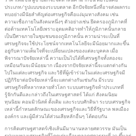
ประเภท/รูปแบบของระบบตลาด อีกปัจจัยหนึ่งที่อาจส่งผลกระ
ทบอย่างมีนัยสำคัญต่อเศรษฐกิจคือแง่มุมทางสังคม เช่น
ความเชื่อภายในสังคมหนึ่งๆ ตัวอย่างเช่น ยึดครองภูมิภาคที่
ต่อต้านเทคโนโลยีเพราะอุดมคติอาจทำให้ภูมิภาคนั้นกลาย
เป็นปีศาจภายในชุมชนของภูมิภาคนั้น ความน่าจะเป็นที่
เศรษฐกิจจะใช้ประโยชน์จากเทคโนโลยีจะมีน้อยมากและขึ้น
อยู่กับความเต็มใจที่จะเปลี่ยนแปลงของแต่ละบุคคล เมื่อ
พิจารณาปัจจัยเหล่านี้ ความเป็นไปได้ที่เศรษฐกิจทั้งสองจะ
เหมือนกันจะมีน้อยมาก เนื่องจากปัจจัยเหล่านี้จะแตกต่างกัน
ไปในแต่ละเศรษฐกิจ และวิธีที่ผู้เข้าร่วมในแต่ละเศรษฐกิจมี
ปฏิกิริยาต่อปัจจัยเหล่านี้จะแตกต่างกันเช่นกัน มีระบบ
เศรษฐกิจที่หลากหลายทั่วโลก ระบบเศรษฐกิจห้าประเภทที่
รู้จักกันดีและกล่าวถึงในเศรษฐศาสตร์ ได้แก่ สังคมนิยม
ทุนนิยม คอมมิวนิสต์ ดั้งเดิม และระบบศักดินา ระบบเศรษฐกิจ
เหล่านี้กำหนดลักษณะของเศรษฐกิจและวิธีที่รัฐบาล พลเมือง
องค์กร และผู้มีส่วนได้ส่วนเสียหลักอื่นๆ โต้ตอบกัน
การคิดเศรษฐศาสตร์เชิงเส้นมีมานานหลายศตวรรษ มันเป็น
รูปแบบทางเศรษฐกิจที่โดดเด่นเกือบตลอดศตวรรษที่ 20 ขึ้นอยู่