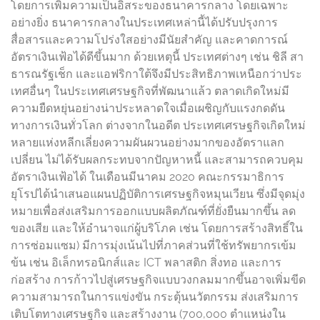
โดยการเพิ่มความเป็นอิสระของธนาคารกลาง โดยเฉพาะ
อย่างยิ่ง ธนาคารกลางในประเทศเหล่านี้ได้ปรับปรุงการ
สื่อสารและความโปร่งใสอย่างมีนัยสำคัญ และคาดการณ์
อัตราเงินเฟ้อได้ดีขึ้นมาก ด้วยเหตุนี้ ประเทศต่างๆ เช่น ชิลี สา
ธารณรัฐเช็ก และแอฟริกาใต้จึงมีประสิทธิภาพเหนือกว่าประ
เทศอื่นๆ ในประเทศเศรษฐกิจที่พัฒนาแล้ว ตลาดเกิดใหม่มี
ความยืดหยุ่นอย่างน่าประหลาดใจเมื่อเผชิญกับแรงกดดัน
ทางการเงินทั่วโลก ต่างจากในอดีต ประเทศเศรษฐกิจเกิดใหม่
หลายแห่งหลีกเลี่ยงความผันผวนอย่างมากของอัตราแลก
เปลี่ยน ไม่ได้รับผลกระทบจากปัญหาหนี้ และสามารถควบคุม
อัตราเงินเฟ้อได้ ในเดือนมีนาคม 2020 คณะกรรมาธิการ
ยุโรปได้นำเสนอแผนปฏิบัติการเศรษฐกิจหมุนเวียน ซึ่งมีจุดมุ่ง
หมายเพื่อส่งเสริมการออกแบบผลิตภัณฑ์ที่ยั่งยืนมากขึ้น ลด
ของเสีย และให้อำนาจแก่ผู้บริโภค เช่น โดยการสร้างสิทธิ์ใน
การซ่อมแซม) มีการมุ่งเน้นไปที่ภาคส่วนที่ใช้ทรัพยากรเข้ม
ข้น เช่น อิเล็กทรอนิกส์และ ICT พลาสติก สิ่งทอ และการ
ก่อสร้าง การก้าวไปสู่เศรษฐกิจแบบวงกลมมากขึ้นอาจเพิ่มขีด
ความสามารถในการแข่งขัน กระตุ้นนวัตกรรม ส่งเสริมการ
เติบโตทางเศรษฐกิจ และสร้างงาน (700,000 ตำแหน่งใน