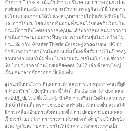
ชั่วคราว Eurostat เน้นย้ำว่าการบริโภคและการลงทุนจะเป็น
ตัวขับเคลื่อนหลักในการขยายตัวทางเศรษฐกิจในปีนี้ โดยการ
บริโภคภาคเอกชนได้รับแรงหนุนจากรายได้ที่แท้จริงที่เพิ่มขึ้น
และการใช้ประโยชน์จากเงินออมที่สะสมไว้ของครัวเรือน ใน
ขณะที่การเติบโตของการลงทุนจะได้รับการสนับสนุนจากการ
ดำเนินการตามแผนการฟื้นฟูและความยืดหยุ่นในวงกว้าง ใน
ขณะเดียวกัน Wouter Thierie นักเศรษฐศาสตร์ของ ING ตั้ง
ข้อสังเกตว่าราคาบ้านในสเปนเพิ่มขึ้นเฉลี่ย four.2% ในปี 2023
สวนทางกับแนวโน้มที่พบในหลายประเทศในยูโรโซน ซึ่งการ
เติบโตของราคาบ้านโดยเฉลี่ยติดลบในปีที่แล้ว ซึ่งส่วนใหญ่
เป็นผลมาจากอัตราดอกเบี้ยที่สูงขึ้น
ยุโรปกลับมามีการเกินดุลการค้าและการขาดดุลการคลังที่ดูดี
กว่าอเมริกาในปัจจุบันมาก ชี้ให้เห็นถึง Sander Tordoir แห่ง
ศูนย์ปฏิรูปยุโรป ซึ่งเป็นกลุ่มนักคิด การเติบโตใดที่มันสามารถ
เกิดขึ้นได้นั้นก็แพร่กระจายอย่างเท่าเทียมกันมากขึ้น ส่งผลให้
มีการเคลื่อนย้ายทางสังคมมากขึ้น การปล่อยคาร์บอนลดลง
เร็วกว่าในอเมริกา การว่างงานค่อนข้างต่ำทั่วยุโรปในปัจจุบัน
สังคมสูงวัยหมายความว่าในไม่ช้าความกังวลจะกลายเป็น