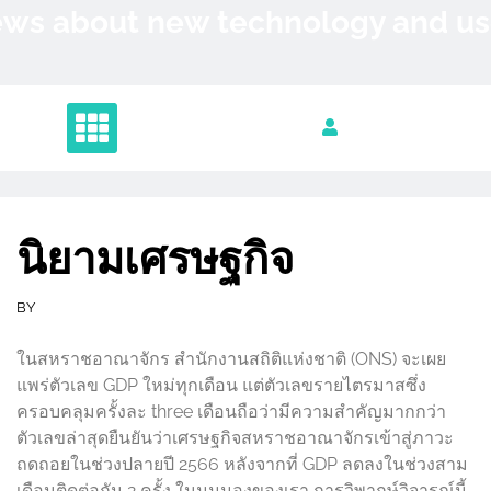
Skip
News about new technology and 
to
content
นิยามเศรษฐกิจ
BY
ในสหราชอาณาจักร สำนักงานสถิติแห่งชาติ (ONS) จะเผย
แพร่ตัวเลข GDP ใหม่ทุกเดือน แต่ตัวเลขรายไตรมาสซึ่ง
ครอบคลุมครั้งละ three เดือนถือว่ามีความสำคัญมากกว่า
ตัวเลขล่าสุดยืนยันว่าเศรษฐกิจสหราชอาณาจักรเข้าสู่ภาวะ
ถดถอยในช่วงปลายปี 2566 หลังจากที่ GDP ลดลงในช่วงสาม
เดือนติดต่อกัน 2 ครั้ง ในมุมมองของเรา การวิพากษ์วิจารณ์นี้