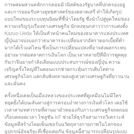
การผสมผสานหลักการคอมมิวนิสต์ของรัฐบาลที่ปกครองอยู่
และการยอมรับทางยุทธศาสตร์ของตลาดเสรี ทำให้เกิดรูป
แบบใหม่ของระบบทุนนิยมที่ชี้นำโดยรัฐ ซึ่งนำไปสู่ยุคใหม่ของ
ความเจริญรุ่งเรืองทางเศรษฐกิจ นักลงทุนกล่าวว่าการแต่งตั้ง
Kazuo Ueda ให้เป็นหัวหน้าคนใหม่ของธนาคารแห่งประเทศ
ญี่ปุ่นอาจบ่งบอกว่าธนาคารจะเปลี่ยนจากอัตราดอกเบี้ยที่ต่ำ
มากได้เร็วแค่ไหน ซึ่งเป็นการเปลี่ยนแปลงที่อาจส่งผลกระทบ
อย่างมากต่อตลาดการเงินโลก เป็นเวลาหลายปีที่มีการพูดคุย
กันว่าจีนอาจกำลังเลียนแบบประสบการณ์ของญี่ปุ่น ความ
เจริญครั้งใหญ่ที่ในตอนแรกช่วยกระตุ้นการเติบโตทาง
เศรษฐกิจโลก แต่กลับพังทลายลงสู่เหวทางเศรษฐกิจที่ยาวนาน
และมั่นคง
ครั้งหนึ่งเคยเป็นเมืองหลวงของประเทศที่ดูเหมือนไม่มีใคร
หยุดยั้งได้บนเส้นทางสู่การครอบงำทางการเงินทั่วโลก เคยใช้
เวลาสามทศวรรษที่ผ่านมามัวหมองกับภาวะเศรษฐกิจถดถอย
เกือบตลอดเวลา โซลูชัน IoT ช่วยให้ธุรกิจสามารถวิเคราะห์
ข้อมูลที่สร้างโดยเซ็นเซอร์บนวัตถุทางกายภาพในโลกของ
อุปกรณ์อัจฉริยะที่เชื่อมต่อกัน ข้อมูลนี้สามารถเปลี่ยนรูปแบบ