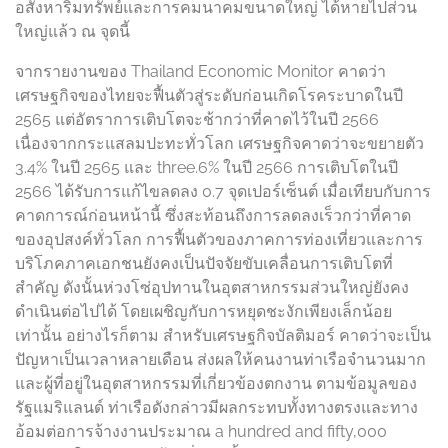
อสังหาริมทรัพย์และการคมนาคมขนาดใหญ่ ได้หายไปส่วน
ใหญ่แล้ว ณ จุดนี้
จากรายงานของ Thailand Economic Monitor คาดว่า
เศรษฐกิจของไทยจะฟื้นตัวสู่ระดับก่อนเกิดโรคระบาดในปี
2565 แต่อัตราการเติบโตจะช้ากว่าที่คาดไว้ในปี 2566
เนื่องจากกระแสลมปะทะทั่วโลก เศรษฐกิจคาดว่าจะขยายตัว
3.4% ในปี 2565 และ three.6% ในปี 2566 การเติบโตในปี
2566 ได้รับการแก้ไขลดลง 0.7 จุดเปอร์เซ็นต์ เมื่อเทียบกับการ
คาดการณ์ก่อนหน้านี้ ซึ่งสะท้อนถึงการลดลงเร็วกว่าที่คาด
ของอุปสงค์ทั่วโลก การฟื้นตัวของภาคการท่องเที่ยวและการ
บริโภคภาคเอกชนยังคงเป็นปัจจัยขับเคลื่อนการเติบโตที่
สำคัญ ดังนั้นห่วงโซ่อุปทานในอุตสาหกรรมส่วนใหญ่ยังคง
ดำเนินต่อไปได้ โดยเผชิญกับการหยุดชะงักเพียงเล็กน้อย
เท่านั้น อย่างไรก็ตาม สำหรับเศรษฐกิจบัลติมอร์ คาดว่าจะเป็น
ปัญหาเป็นเวลาหลายเดือน ส่งผลให้คนงานท่าเรือจำนวนมาก
และผู้ที่อยู่ในอุตสาหกรรมที่เกี่ยวข้องตกงาน ตามข้อมูลของ
รัฐแมริแลนด์ ท่าเรือดังกล่าวมีผลกระทบทั้งทางตรงและทาง
อ้อมต่อการจ้างงานประมาณ a hundred and fifty,000