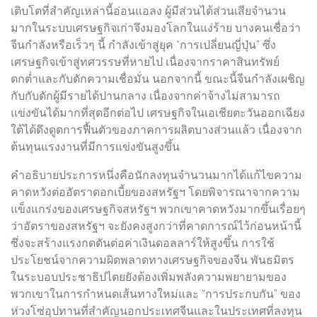
เติบโตที่สำคัญเหล่านี้อ่อนแอลง ผู้มีส่วนได้ส่วนเสียจำนวน
มากในระบบเศรษฐกิจเก่าจึงมองโลกในแง่ร้าย บางคนเชื่อว่า
จีนกำลังหรือเร็วๆ นี้ กำลังเข้าสู่ยุค “การเปลี่ยนญี่ปุ่น” ซึ่ง
เศรษฐกิจเข้าสู่ทศวรรษที่หายไป เนื่องจากราคาสินทรัพย์
ตกต่ำและกับดักความเชื่อมั่น นอกจากนี้ ขณะนี้จีนกำลังเผชิญ
กับกับดักผู้มีรายได้ปานกลาง เนื่องจากค่าจ้างไม่สามารถ
แข่งขันได้มากที่สุดอีกต่อไป เศรษฐกิจในเอเชียตะวันออกเฉียง
ใต้ได้ดึงดูดการฟื้นตัวของภาคการผลิตบางส่วนแล้ว เนื่องจาก
ต้นทุนแรงงานที่มีการแข่งขันสูงขึ้น
คำอธิบายประการหนึ่งคือนักลงทุนจำนวนมากได้แก้ไขความ
คาดหวังต่ออัตราดอกเบี้ยของสหรัฐฯ โดยพิจารณาจากความ
แข็งแกร่งของเศรษฐกิจสหรัฐฯ พวกเขาคาดหวังมากขึ้นเรื่อยๆ
ว่าอัตราของสหรัฐฯ จะยังคงสูงกว่าที่คาดการณ์ไว้ก่อนหน้านี้
ซึ่งจะสร้างแรงกดดันต่อค่าเงินดอลลาร์ให้สูงขึ้น การใช้
ประโยชน์จากความผิดพลาดทางเศรษฐกิจของจีน พันธมิตร
ในระบอบประชาธิปไตยยังต้องเพิ่มพลังความพยายามของ
พวกเขาในการกำหนดเส้นทางใหม่และ “การประกบกัน” ของ
ห่วงโซ่อุปทานที่สำคัญนอกประเทศจีนและในประเทศที่ลงทุน