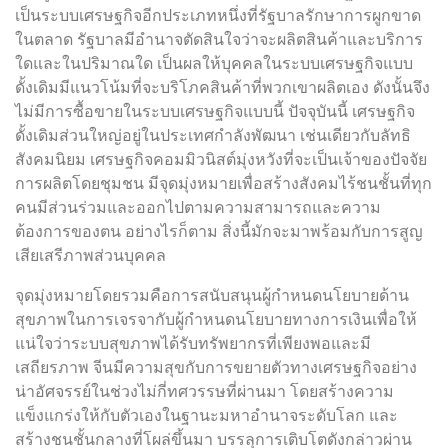
เป็นระบบเศรษฐกิจอีกประเภทหนึ่งที่รัฐบาลรักษาการผูกขาด
ในตลาด รัฐบาลมีอำนาจตัดสินใจว่าจะผลิตสินค้าและบริการ
ใดและในปริมาณใด เป็นผลให้บุคคลในระบบเศรษฐกิจแบบ
ดั้งเดิมมีแนวโน้มที่จะบริโภคสินค้าที่พวกเขาผลิตเอง ดังนั้นจึง
ไม่มีการซื้อขายในระบบเศรษฐกิจแบบนี้ ปัจจุบันนี้ เศรษฐกิจ
ดั้งเดิมส่วนใหญ่อยู่ในประเทศกำลังพัฒนา เช่นเดียวกับลัทธิ
สังคมนิยม เศรษฐกิจคอมมิวนิสต์มุ่งหวังที่จะเป็นเจ้าของปัจจัย
การผลิตโดยชุมชน มีจุดมุ่งหมายเพื่อสร้างสังคมไร้ชนชั้นที่ทุก
คนมีส่วนร่วมและออกไปตามความสามารถและความ
ต้องการของตน อย่างไรก็ตาม สิ่งนี้มักจะมาพร้อมกับการสูญ
เสียเสรีภาพส่วนบุคคล
จุดมุ่งหมายโดยรวมคือการสนับสนุนผู้กำหนดนโยบายด้าน
สุขภาพในการเจรจากับผู้กำหนดนโยบายทางการเงินเพื่อให้
แน่ใจว่าระบบสุขภาพได้รับทรัพยากรที่เพียงพอและมี
เสถียรภาพ จีนมีความสุขกับการขยายตัวทางเศรษฐกิจอย่าง
น่าอัศจรรย์ในช่วงไม่กี่ทศวรรษที่ผ่านมา โดยสร้างความ
แข็งแกร่งให้กับตัวเองในฐานะมหาอำนาจระดับโลก และ
สร้างชนชั้นกลางที่โผล่ขึ้นมา บรรลุการเติบโตดังกล่าวผ่าน