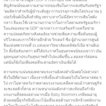
สัญลักษณ์ของความสามารถของจีนในการแข่งขันกับสหรัฐฯ
“ผมคิดว่าสำหรับผู้นำระดับสูง การบรรลุการเติบโตประมาณ 5
เปอร์เซ็นต์เป็นสิ่งสำคัญ เพราะหากไม่มีอัตราการเติบโตดัง
กล่าว จีนจะใช้เวลานานกว่ามากในการไล่ตามสหรัฐอเมริกา
ในแง่ของขนาด GDP” เขากล่าว การเสริมสร้างเครือข่าย
ความปลอดภัยทางสังคมยังอาจช่วยเพิ่มความเชื่อมั่นของผู้
บริโภคและการใช้จ่ายอีกด้วย วิกเตอร์ ซือ ผู้อำนวยการศูนย์
จีนแห่งศตวรรษที่ 21 แห่งมหาวิทยาลัยแคลิฟอร์เนีย ซานดิเอ
โก ตั้งข้อสังเกตว่า หลี่ได้ประกาศในสุนทรพจน์ของเขาว่า เงิน
อุดหนุนค่าประกันสุขภาพทั่วไปจะเพิ่มขึ้น 4 ดอลลาร์ต่อคน
แต่นั่นก็ยังไม่เพียงพอที่จะตามอัตราเงินเฟ้อได้
ความหนาแน่นของตลาดแรงงานยังคงดำเนินต่อไปอย่างน่า
ทึ่งในปีที่ผ่านมา เนื่องจากสิ่งนี้จะดำเนินต่อไปในไตรมาสต่อ ๆ
ไป เราไม่คาดหวังว่าตลาดแรงงานจะคลี่คลายแม้ว่าเศรษฐกิจ
จะชะลอตัวก็ตาม ความหนาแน่นดังกล่าวสะท้อนถึงกำลัง
แรงงานที่ลดลงอย่างมากเมื่อ Baby Boomers เกษียณอายุ
ด้วยเหตุนี้ธุรกิจจึงมีแนวโน้มที่จะต่อต้านการเลิกจ้างพนักงาน
ยุคใหม่ในเทคโนโลยีมหาสมุทร ความยั่งยืน และลอจิสติกส์