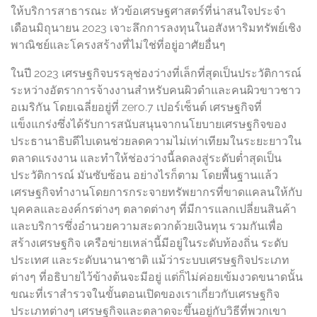
ให้บริการสาธารณะ หัวข้อเศรษฐศาสตร์ที่น่าสนใจประจำ
เดือนมิถุนายน 2023 เจาะลึกการลงทุนในอสังหาริมทรัพย์เชิง
พาณิชย์และโครงสร้างที่ไม่ใช่ที่อยู่อาศัยอื่นๆ
ในปี 2023 เศรษฐกิจบรรลุช่องว่างที่เล็กที่สุดเป็นประวัติการณ์
ระหว่างอัตราการจ้างงานสำหรับคนผิวดำและคนผิวขาวชาว
อเมริกัน โดยเฉลี่ยอยู่ที่ zero.7 เปอร์เซ็นต์ เศรษฐกิจที่
แข็งแกร่งซึ่งได้รับการสนับสนุนจากนโยบายเศรษฐกิจของ
ประธานาธิบดีไบเดนช่วยลดความไม่เท่าเทียมในระยะยาวใน
ตลาดแรงงาน และทำให้ช่องว่างนี้ลดลงสู่ระดับต่ำสุดเป็น
ประวัติการณ์ มันซับซ้อน อย่างไรก็ตาม โดยพื้นฐานแล้ว
เศรษฐกิจทำงานโดยการกระจายทรัพยากรที่ขาดแคลนให้กับ
บุคคลและองค์กรต่างๆ ตลาดต่างๆ ที่มีการแลกเปลี่ยนสินค้า
และบริการซึ่งอำนวยความสะดวกด้วยเงินทุน รวมกันเพื่อ
สร้างเศรษฐกิจ เครือข่ายเหล่านี้มีอยู่ในระดับท้องถิ่น ระดับ
ประเทศ และระดับนานาชาติ แม้ว่าระบบเศรษฐกิจประเภท
ต่างๆ ที่อธิบายไว้ข้างต้นจะมีอยู่ แต่ก็ไม่ค่อยเข้มงวดขนาดนั้น
ขณะที่เราสำรวจในขั้นตอนเปิดของเราเกี่ยวกับเศรษฐกิจ
ประเภทต่างๆ เศรษฐกิจและตลาดจะขึ้นอยู่กับวิธีที่พวกเขา