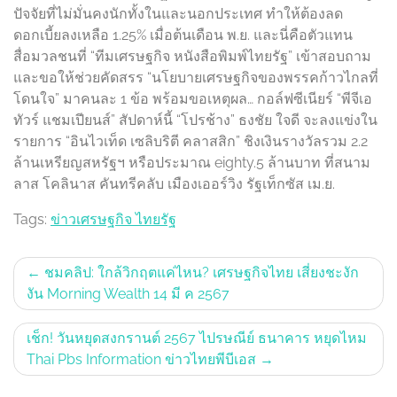
ปัจจัยที่ไม่มั่นคงนักทั้งในและนอกประเทศ ทำให้ต้องลด
ดอกเบี้ยลงเหลือ 1.25% เมื่อต้นเดือน พ.ย. และนี่คือตัวแทน
สื่อมวลชนที่ “ทีมเศรษฐกิจ หนังสือพิมพ์ไทยรัฐ” เข้าสอบถาม
และขอให้ช่วยคัดสรร “นโยบายเศรษฐกิจของพรรคก้าวไกลที่
โดนใจ” มาคนละ 1 ข้อ พร้อมขอเหตุผล… กอล์ฟซีเนียร์ “พีจีเอ
ทัวร์ แชมเปียนส์” สัปดาห์นี้ “โปรช้าง” ธงชัย ใจดี จะลงแข่งใน
รายการ “อินไวเท็ด เซลิบริตี คลาสสิก” ชิงเงินรางวัลรวม 2.2
ล้านเหรียญสหรัฐฯ หรือประมาณ eighty.5 ล้านบาท ที่สนาม
ลาส โคลินาส คันทรีคลับ เมืองเออร์วิง รัฐเท็กซัส เม.ย.
Tags:
ข่าวเศรษฐกิจ ไทยรัฐ
Post
ชมคลิป: ใกล้วิกฤตแค่ไหน? เศรษฐกิจไทย เสี่ยงชะงัก
งัน Morning Wealth 14 มี ค 2567
navigation
เช็ก! วันหยุดสงกรานต์ 2567 ไปรษณีย์ ธนาคาร หยุดไหม
Thai Pbs Information ข่าวไทยพีบีเอส