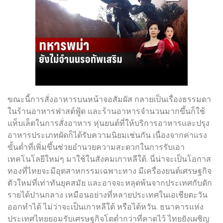
ขณะนี้การสั่งอาหารบนหน้าจอสัมผัส กลายเป็นเรื่องธรรมดา
ในร้านอาหารฟาสต์ฟู้ด และร้านอาหารจำนวนมากขึ้นก็ใช้
แท็บเล็ตในการสั่งอาหาร หุ่นยนต์ที่ให้บริการอาหารและปรุง
อาหารประเภทผัดก็ได้รับความนิยมเช่นกัน เนื่องจากค่าแรง
ขั้นต่ำที่เพิ่มขึ้นช่วยอำนวยความสะดวกในการรับเอา
เทคโนโลยีใหม่ๆ มาใช้ในสังคมเกาหลีใต้. นี่น่าจะเป็นโอกาส
ทองที่ไทยจะมีอุตสาหกรรมเฉพาะทาง มีเครื่องยนต์เศรษฐกิจ
ตัวใหม่ที่เท่าทันยุคสมัย และอาจจะหลุดพ้นจากประเทศกับดัก
รายได้ปานกลาง เหมือนอย่างที่หลายประเทศในเอเชียตะวัน
ออกทำได้ ไม่ว่าจะเป็นเกาหลีใต้ หรือไต้หวัน. ธนาคารแห่ง
ประเทศไทยยอมรับเศรษฐกิจโตต่ำกว่าที่คาดไว้ ไทยยังเผชิญ