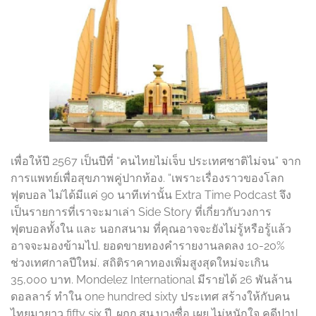
เพื่อให้ปี 2567 เป็นปีที่ “คนไทยไม่เจ็บ ประเทศชาติไม่จน” จาก
การแพทย์เพื่อสุขภาพคู่ปากท้อง. “เพราะเรื่องราวของโลก
ฟุตบอล ไม่ได้มีแค่ 90 นาทีเท่านั้น Extra Time Podcast จึง
เป็นรายการที่เราจะมาเล่า Side Story ที่เกี่ยวกับวงการ
ฟุตบอลทั้งใน และ นอกสนาม ที่คุณอาจจะยังไม่รู้หรือรู้แล้ว
อาจจะมองข้ามไป. ยอดขายทองคำรายงานลดลง 10-20%
ช่วงเทศกาลปีใหม่. สถิติราคาทองเพิ่มสูงสุดใหม่จะเกิน
35,000 บาท. Mondelez International มีรายได้ 26 พันล้าน
ดอลลาร์ ทำใน one hundred sixty ประเทศ สร้างให้กับคน
ไทยมายาว fifty six ปี. ผกก.สน.บางซื่อ เผย ไม่หนักใจ คดีปาป