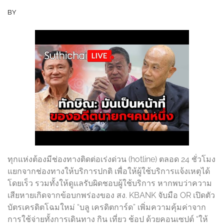
BY
ทุกแห่งต้องมีช่องทางติดต่อเร่งด่วน (hotline) ตลอด 24 ชั่วโมง
แยกจากช่องทางให้บริการปกติ เพื่อให้ผู้ใช้บริการแจ้งเหตุได้
โดยเร็ว รวมทั้งให้ดูแลรับผิดชอบผู้ใช้บริการ หากพบว่าความ
เสียหายเกิดจากข้อบกพร่องของ สง. KBANK จับมือ OR เปิดตัว
บัตรเครดิตโฉมใหม่ “บลู เครดิตการ์ด” เพิ่มความคุ้มค่าจาก
การใช้จ่ายทั้งการเดินทาง กิน เที่ยว ช้อป ด้วยคอนเซปต์ “ให้