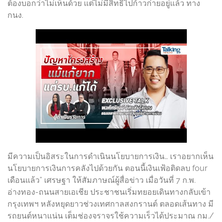
ต้องบอกว่าไม่เห็นด้วย แต่ไม่มีสิทธิไปก้าวก่ายอยู่แล้ว ทาง
กนง.
มีความเป็นอิสระในการดำเนินนโยบายการเงิน… เราอยากเห็น
นโยบายการเงินการคลังไปด้วยกัน ตอนนี้เงินเฟ้อติดลบ four
เดือนแล้ว” เศรษฐา ให้สัมภาษณ์ผู้สื่อข่าว เมื่อวันที่ 7 ก.พ.
อ่างทอง-ถนนสายเอเชีย ประชาชนเริ่มทยอยเดินทางกลับเข้า
กรุงเทพฯ หลังหยุดยาวช่วงเทศกาลสงกรานต์ ตลอดเส้นทาง มี
รถยนต์หนาแน่น เต็มช่องจราจรใช้ความเร็วได้ประมาณ กม./