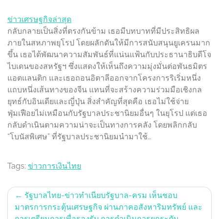
ข่าวเศรษฐกิจล่าสุด
กลับกลายเป็นสิ่งที่ตรงกันข้าม เธอมีบทบาทที่มีประสิทธิผล
ภายในสหภาพยุโรป โดยผลักดันให้มีการสนับสนุนยูเครนมาก
ขึ้น เธอได้พัฒนาความสัมพันธ์ที่แน่นแฟ้นกับประธานาธิบดีโจ
ไบเดนของสหรัฐฯ ซึ่งแสดงให้เห็นถึงความมุ่งมั่นต่อพันธมิตร
แอตแลนติก และเธอถอนอิตาลีออกจากโครงการริเริ่มหนึ่ง
แถบหนึ่งเส้นทางของจีน แทนที่จะสร้างความร่วมมือเชิงกล
ยุทธ์กับอินเดียและญี่ปุ่น สิ่งสำคัญที่สุดคือ เธอไม่ใช้จ่าย
ฟุ่มเฟือยไม่เหมือนกับรัฐบาลประชานิยมอื่นๆ ในยุโรป แต่เธอ
กลับดำเนินตามความน่าจะเป็นทางการคลัง โดยพลิกกลับ
“โบนัสพิเศษ” ที่รัฐบาลประชานิยมนำมาใช้…
Tags:
ข่าวการเงินไทย
Post
รัฐบาลไทย-ข่าวทำเนียบรัฐบาล-ครม เห็นชอบ
มาตรการกระตุ้นเศรษฐกิจ ผ่านภาคอสังหาริมทรัพย์ และ
navigation
การเตรียมการเพื่อรองรับ การดำเนินการยกระดับ