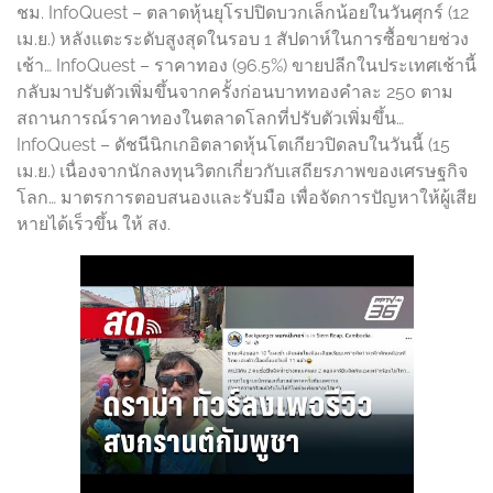
ชม. InfoQuest – ตลาดหุ้นยุโรปปิดบวกเล็กน้อยในวันศุกร์ (12
เม.ย.) หลังแตะระดับสูงสุดในรอบ 1 สัปดาห์ในการซื้อขายช่วง
เช้า… InfoQuest – ราคาทอง (96.5%) ขายปลีกในประเทศเช้านี้
กลับมาปรับตัวเพิ่มขึ้นจากครั้งก่อนบาททองคำละ 250 ตาม
สถานการณ์ราคาทองในตลาดโลกที่ปรับตัวเพิ่มขึ้น…
InfoQuest – ดัชนีนิกเกอิตลาดหุ้นโตเกียวปิดลบในวันนี้ (15
เม.ย.) เนื่องจากนักลงทุนวิตกเกี่ยวกับเสถียรภาพของเศรษฐกิจ
โลก… มาตรการตอบสนองและรับมือ เพื่อจัดการปัญหาให้ผู้เสีย
หายได้เร็วขึ้น ให้ สง.