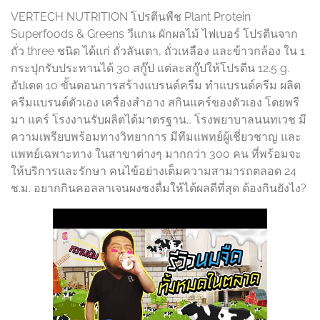
VERTECH NUTRITION โปรตีนพืช Plant Protein
Superfoods & Greens วีแกน ผักผลไม้ ไฟเบอร์ โปรตีนจาก
ถั่ว three ชนิด ได้แก่ ถั่วลันเตา, ถั่วเหลือง และข้าวกล้อง ใน 1
กระปุกรับประทานได้ 30 สกู๊ป แต่ละสกู๊ปให้โปรตีน 12.5 g.
อัปเดต 10 ขั้นตอนการสร้างแบรนด์ครีม ทำแบรนด์ครีม ผลิต
ครีมแบรนด์ตัวเอง เครื่องสำอาง สกินแคร์ของตัวเอง โดยพรี
มา แคร์ โรงงานรับผลิตได้มาตรฐาน… โรงพยาบาลนนทเวช มี
ความเพรียบพร้อมทางวิทยาการ มีทีมแพทย์ผู้เชี่ยวชาญ และ
แพทย์เฉพาะทาง ในสาขาต่างๆ มากกว่า 300 คน ที่พร้อมจะ
ให้บริการและรักษา คนไข้อย่างเต็มความสามารถตลอด 24
ช.ม. อยากกินคอลลาเจนผงชงดื่มให้ได้ผลดีที่สุด ต้องกินยังไง?