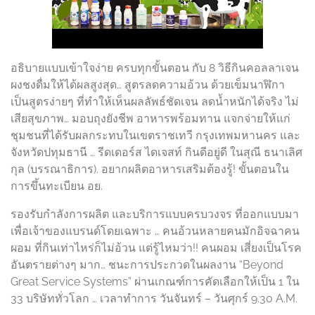
อธิบายแบบเข้าใจง่าย ครบทุกขั้นตอน กับ 8 วิธีกินคอลลาเจน
ผงชงดื่มให้ได้ผลสูงสุด… สูตรลดความอ้วน ด้วยเข็มนาฬิกา
เป็นสูตรง่ายๆ ที่ทำให้เห็นผลลัพธ์ชัดเจน ลดน้ำหนักได้จริง ไม่
เสียสุขภาพ… มอบถุงยังชีพ อาหารพร้อมทาน แจกจ่ายให้แก่
ชุมชนที่ได้รับผลกระทบในเขตราชเทวี กรุงเทพมหานคร และ
จังหวัดปทุมธานี … รีดเดอร์ส ไดเจสท์ กินดีอยู่ดี ในสุณี ธนาเลิศ
กุล (บรรณาธิการ). อยากผลิตอาหารเสริมต้องรู้! ขั้นตอนใน
การขึ้นทะเบียน อย.
รองรับกำลังการผลิต และบริการแบบครบวงจร ที่ออกแบบมา
เพื่อเจ้าของแบรนด์โดยเฉพาะ … คนอ้วนหลายคนมักอิจฉาคน
ผอม ที่กินเท่าไหร่ก็ไม่อ้วน แต่รู้ไหมว่า!! คนผอม เสี่ยงเป็นโรค
อันตรายต่างๆ มาก… ชนะการประกวดในผลงาน “Beyond
Great Service Systems” ผ่านเกณฑ์การคัดเลือกให้เป็น 1 ใน
33 บริษัททั่วโลก … เวลาทำการ วันจันทร์ – วันศุกร์ 9.30 A.M.