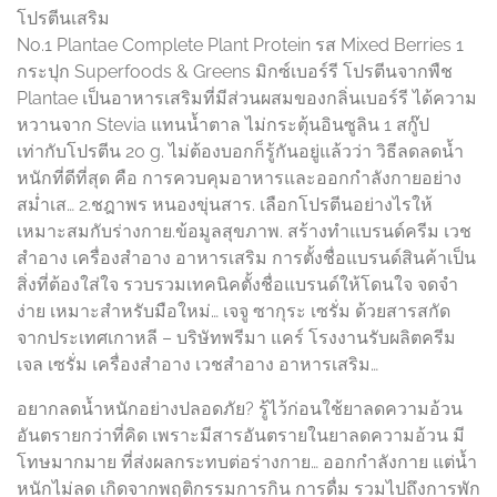
โปรตีนเสริม
No.1 Plantae Complete Plant Protein รส Mixed Berries 1
กระปุก Superfoods & Greens มิกซ์เบอร์รี โปรตีนจากพืช
Plantae เป็นอาหารเสริมที่มีส่วนผสมของกลิ่นเบอร์รี ได้ความ
หวานจาก Stevia แทนน้ำตาล ไม่กระตุ้นอินซูลิน 1 สกู๊ป
เท่ากับโปรตีน 20 g. ไม่ต้องบอกก็รู้กันอยู่แล้วว่า วิธีลดลดน้ำ
หนักที่ดีที่สุด คือ การควบคุมอาหารและออกกำลังกายอย่าง
สม่ำเส… 2.ชฎาพร หนองขุ่นสาร. เลือกโปรตีนอย่างไรให้
เหมาะสมกับร่างกาย.ข้อมูลสุขภาพ. สร้างทำแบรนด์ครีม เวช
สำอาง เครื่องสำอาง อาหารเสริม การตั้งชื่อแบรนด์สินค้าเป็น
สิ่งที่ต้องใส่ใจ รวบรวมเทคนิคตั้งชื่อแบรนด์ให้โดนใจ จดจำ
ง่าย เหมาะสำหรับมือใหม่… เจจู ซากุระ เซรั่ม ด้วยสารสกัด
จากประเทศเกาหลี – บริษัทพรีมา แคร์ โรงงานรับผลิตครีม
เจล เซรั่ม เครื่องสำอาง เวชสำอาง อาหารเสริม…
อยากลดน้ำหนักอย่างปลอดภัย? รู้ไว้ก่อนใช้ยาลดความอ้วน
อันตรายกว่าที่คิด เพราะมีสารอันตรายในยาลดความอ้วน มี
โทษมากมาย ที่ส่งผลกระทบต่อร่างกาย… ออกกำลังกาย แต่น้ำ
หนักไม่ลด เกิดจากพฤติกรรมการกิน การดื่ม รวมไปถึงการพัก