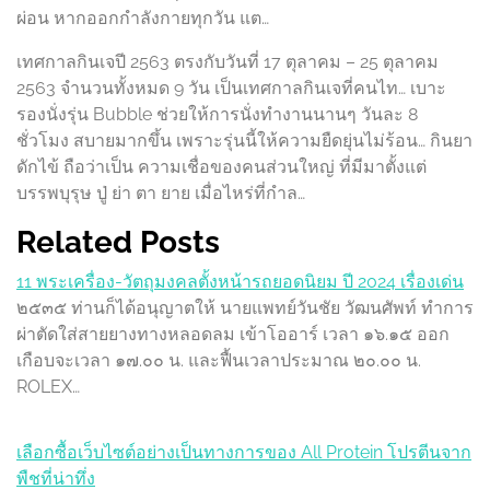
ผ่อน หากออกกำลังกายทุกวัน แต…
เทศกาลกินเจปี 2563 ตรงกับวันที่ 17 ตุลาคม – 25 ตุลาคม
2563 จำนวนทั้งหมด 9 วัน เป็นเทศกาลกินเจที่คนไท… เบาะ
รองนั่งรุ่น Bubble ช่วยให้การนั่งทำงานนานๆ วันละ 8
ชั่วโมง สบายมากขึ้น เพราะรุ่นนี้ให้ความยืดยุ่นไม่ร้อน… กินยา
ดักไข้ ถือว่าเป็น ความเชื่อของคนส่วนใหญ่ ที่มีมาตั้งแต่
บรรพบุรุษ ปู่ ย่า ตา ยาย เมื่อไหร่ที่กำล…
Related Posts
11 พระเครื่อง-วัตถุมงคลตั้งหน้ารถยอดนิยม ปี 2024 เรื่องเด่น
๒๕๓๕ ท่านก็ได้อนุญาตให้ นายแพทย์วันชัย วัฒนศัพท์ ทำการ
ผ่าตัดใส่สายยางทางหลอดลม เข้าโออาร์ เวลา ๑๖.๑๕ ออก
เกือบจะเวลา ๑๗.๐๐ น. และฟื้นเวลาประมาณ ๒๐.๐๐ น.
ROLEX…
เลือกซื้อเว็บไซต์อย่างเป็นทางการของ All Protein โปรตีนจาก
พืชที่น่าทึ่ง