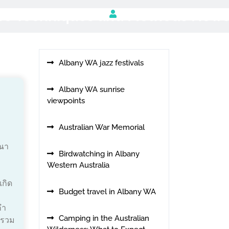
use Techniques and Methods New
Albany WA jazz festivals
Albany WA sunrise
viewpoints
Australian War Memorial
ณา
Birdwatching in Albany
Western Australia
เกิด
Budget travel in Albany WA
คำ
Camping in the Australian
บรวม