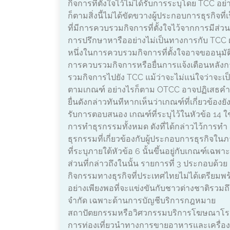
กิจการที่ตั้งใจไว้ไม่ได้รับการระบุโดย TCC อย่
ก็ตามสิ่งนี้ไม่ได้ขัดขวางผู้ประกอบการธุรกิจที่เ
ที่มีการควบรวมกิจการที่ตั้งใจไว้จากการมีส่ว
การปรึกษาหารืออย่างไม่เป็นทางการกับ TCC 
หนึ่งในการควบรวมกิจการที่ตั้งใจอาจขออนุมัต
การควบรวมกิจการหรือยื่นการแจ้งเตือนหลัง
รวมกิจการไปยัง TCC แม้ว่าจะไม่แน่ใจว่าจะเป
ตามเกณฑ์ อย่างไรก็ตาม OTCC อาจปฏิเสธค
ยื่นดังกล่าวทันทีหากเห็นว่าเกณฑ์ที่เกี่ยวข้องยัง
รับการตอบสนอง เกณฑ์ที่ระบุไว้ในหัวข้อ 14 ใช
การทำธุรกรรมทั้งหมด ดังที่ได้กล่าวไว้การทำ
ธุรกรรมที่เกี่ยวข้องกับผู้ประกอบการธุรกิจใน
ที่ระบุภายใต้หัวข้อ 6 นั้นขึ้นอยู่กับเกณฑ์เฉพ
ส่วนที่กล่าวถึงในนั้น รายการที่ 3 ประกอบด้วย
กิจกรรมทางธุรกิจที่ประเทศไทยไม่ได้เตรียมพ
อย่างเพียงพอที่จะแข่งขันกับชาวต่างชาติรวมถึง
จำกัด เฉพาะด้านการบัญชีบริการกฎหมาย
สถาปัตยกรรมหรือวิศวกรรมบริการโฆษณาโ
การท่องเที่ยวนำทางการขายอาหารและเครื่อง