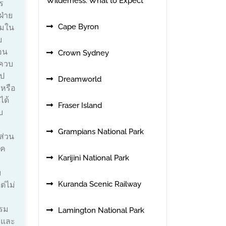
Wilderness: What to Expect
ร
ฝ่าย
Cape Byron
วมใน
ย
อน
Crown Sydney
รควบ
ไป
Dreamworld
หรือ
ได้
Fraser Island
บ
Grampians National Park
ส่วน
าค
Karijini National Park
ม
Kuranda Scenic Railway
ต่ไม่
รม
Lamington National Park
มและ