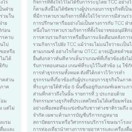
างไร
กิจการที่ตั้งใจไว้ไม่ได้รับการระบุโดย TCC อย่างไ
ป็นฝ่าย
ก็ตามสิ่งนี้ไม่ได้ขัดขวางผู้ประกอบการธุรกิจที่เป็น
นร่วมใน
ที่มีการควบรวมกิจการที่ตั้งใจไว้จากการมีส่วนร่
ฝ่าย
การปรึกษาหารืออย่างไม่เป็นทางการกับ TCC ฝ่า
ิก่อน
หนึ่งในการควบรวมกิจการที่ตั้งใจอาจขออนุมัติก่
การควบ
การควบรวมกิจการหรือยื่นการแจ้งเตือนหลังกา
็นไป
รวมกิจการไปยัง TCC แม้ว่าจะไม่แน่ใจว่าจะเป็น
ำขอหรือ
ตามเกณฑ์ อย่างไรก็ตาม OTCC อาจปฏิเสธคำขอ
ไม่ได้
ยื่นดังกล่าวทันทีหากเห็นว่าเกณฑ์ที่เกี่ยวข้องยังไม่
้กับ
รับการตอบสนอง เกณฑ์ที่ระบุไว้ในหัวข้อ 14 ใช้กั
การทำธุรกรรมทั้งหมด ดังที่ได้กล่าวไว้การทำ
ภาคส่วน
ธุรกรรมที่เกี่ยวข้องกับผู้ประกอบการธุรกิจในภาค
าะภาค
ที่ระบุภายใต้หัวข้อ 6 นั้นขึ้นอยู่กับเกณฑ์เฉพาะภ
ส่วนที่กล่าวถึงในนั้น รายการที่ 3 ประกอบด้วย
ร้อม
กิจกรรมทางธุรกิจที่ประเทศไทยไม่ได้เตรียมพร้อ
 แต่ไม่
อย่างเพียงพอที่จะแข่งขันกับชาวต่างชาติรวมถึง แ
จำกัด เฉพาะด้านการบัญชีบริการกฎหมาย
รงแรม
สถาปัตยกรรมหรือวิศวกรรมบริการโฆษณาโรงแ
ดื่มและ
การท่องเที่ยวนำทางการขายอาหารและเครื่องดื่