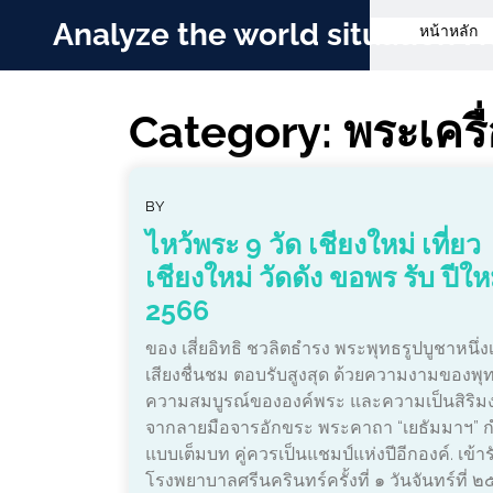
Skip
Analyze the world situation
หน้าหลัก
to
content
Category:
พระเครื
BY
ไหว้พระ 9 วัด เชียงใหม่ เที่ยว
เชียงใหม่ วัดดัง ขอพร รับ ปีให
2566
ของ เสี่ยอิทธิ ชวลิตธำรง พระพุทธรูปบูชาหนึ่งเด
เสียงชื่นชม ตอบรับสูงสุด ด้วยความงามของพุท
ความสมบูรณ์ขององค์พระ และความเป็นสิริม
จากลายมือจารอักขระ พระคาถา “เยธัมมาฯ” กำ
แบบเต็มบท คู่ควรเป็นแชมป์แห่งปีอีกองค์. เข้าร
โรงพยาบาลศรีนครินทร์ครั้งที่ ๑ วันจันทร์ที่ ๒๕