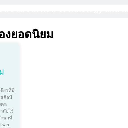
 News about new technology and 
่องยอดนิยม
ม่
ียวที่มี
ธศิลป์
งคล
กับไว้
ักษาที่
 พ.ย.