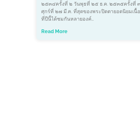
๒๕๓๔ครั้งที่ ๒ วันพุธที่ ๒๕ ธ.ค. ๒๕๓๕ครั้งที่ ๓
ศุกร์ที่ ๒๗ มี.ค. ที่สุดของพระปิดตายอดนิยมเนื
ที่ปีนี้ได้ชมกันหลายองค์…
Read More