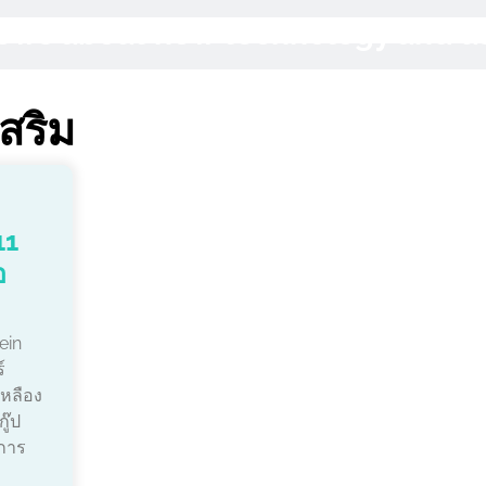
 News about new technology and 
สริม
11
อ
ein
์
เหลือง
ู๊ป
นการ