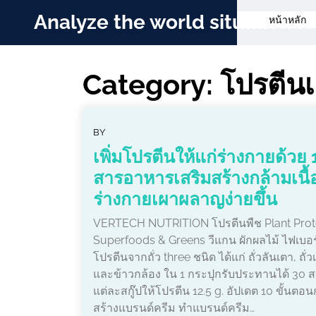
Skip
Analyze the world situation
หน้าหลัก
to
content
Category:
โปรตีนเ
BY
เพิ่มโปรตีนให้แก่ร่างกายด้วย 
สารอาหารเสริมสร้างกล้ามเนื้
ร่างกายเผาผลาญง่ายขึ้น
VERTECH NUTRITION โปรตีนพืช Plant Prot
Superfoods & Greens วีแกน ผักผลไม้ ไฟเบอร
โปรตีนจากถั่ว three ชนิด ได้แก่ ถั่วลันเตา, ถั่ว
และข้าวกล้อง ใน 1 กระปุกรับประทานได้ 30 สก
แต่ละสกู๊ปให้โปรตีน 12.5 g. อัปเดต 10 ขั้นตอ
สร้างแบรนด์ครีม ทำแบรนด์ครีม…