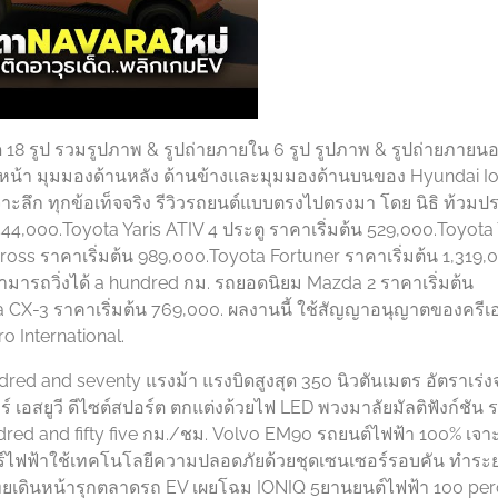
 18 รูป รวมรูปภาพ & รูปถ่ายภายใน 6 รูป รูปภาพ & รูปถ่ายภายน
้านหน้า มุมมองด้านหลัง ด้านข้างและมุมมองด้านบนของ Hyundai I
ห์ เจาะลึก ทุกข้อเท็จจริง รีวิวรถยนต์แบบตรงไปตรงมา โดย นิธิ ท้วม
544,000.Toyota Yaris ATIV 4 ประตู ราคาเริ่มต้น 529,000.Toyota 
ross ราคาเริ่มต้น 989,000.Toyota Fortuner ราคาเริ่มต้น 1,319,
สามารถวิ่งได้ a hundred กม. รถยอดนิยม Mazda 2 ราคาเริ่มต้น
 CX-3 ราคาเริ่มต้น 769,000. ผลงานนี้ ใช้สัญญาอนุญาตของครีเ
o International.
ndred and seventy แรงม้า แรงบิดสูงสุด 350 นิวตันเมตร อัตราเร่
เอสยูวี ดีไซต์สปอร์ต ตกแต่งด้วยไฟ LED พวงมาลัยมัลติฟังก์ชัน 
ndred and fifty five กม./ชม. Volvo EM90 รถยนต์ไฟฟ้า 100% เจาะ
ร์ไฟฟ้าใช้เทคโนโลยีความปลอดภัยด้วยชุดเซนเซอร์รอบคัน ทำระ
เทศไทยเดินหน้ารุกตลาดรถ EV เผยโฉม IONIQ 5ยานยนต์ไฟฟ้า 100 pe