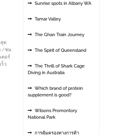
Sunrise spots in Albany WA
Tamar Valley
The Ghan Train Journey
สุด
ม./ชม.
The Spirit of Queensland
เตอร์
เร็ว
The Thrill of Shark Cage
Diving in Australia
Which brand of protein
supplement is good?
Wilsons Promontory
National Park
การคุ้มครองทางการค้า