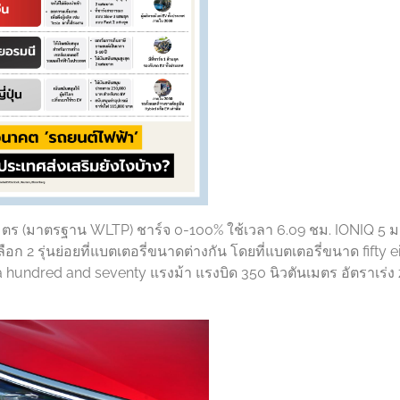
เมตร (มาตรฐาน WLTP) ชาร์จ 0-100% ใช้เวลา 6.09 ชม. IONIQ 5 
ือก 2 รุ่นย่อยที่แบตเตอรี่ขนาดต่างกัน โดยที่แบตเตอรี่ขนาด fifty e
ด a hundred and seventy แรงม้า แรงบิด 350 นิวตันเมตร อัตราเร่ง