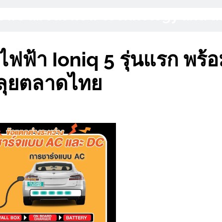
 News about new technology and 
ฟฟ้า Ioniq 5 รุ่นแรก พร้
่ลุยตลาดไทย